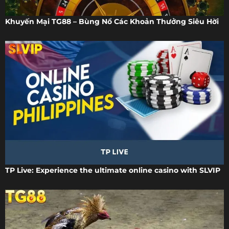
Khuyến Mại TG88 – Bùng Nổ Các Khoản Thưởng Siêu Hời
TP Live: Experience the ultimate online casino with SLVIP