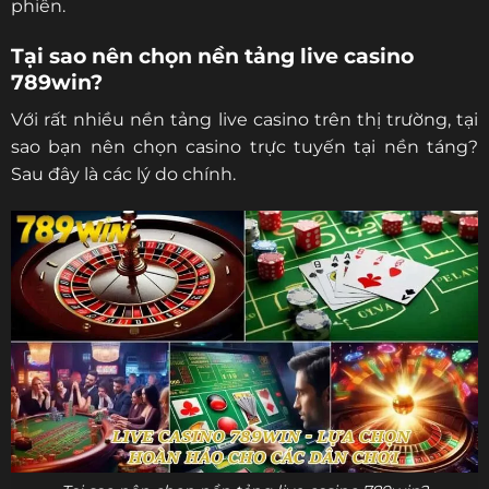
phiên.
Tại sao nên chọn nền tảng live casino
789win?
Với rất nhiều nền tảng live casino trên thị trường, tại
sao bạn nên chọn casino trực tuyến tại nền táng?
Sau đây là các lý do chính.